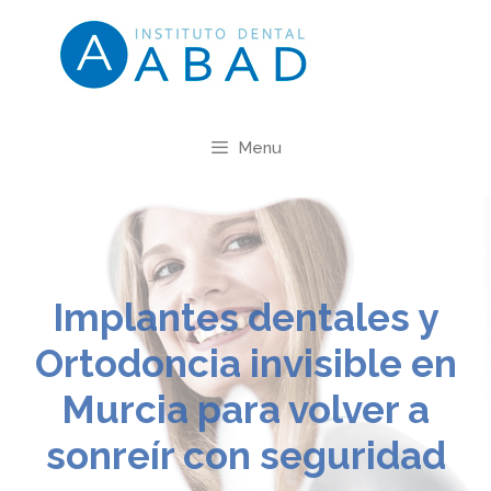
Menu
Implantes dentales y
Ortodoncia invisible en
Murcia para volver a
sonreír con seguridad